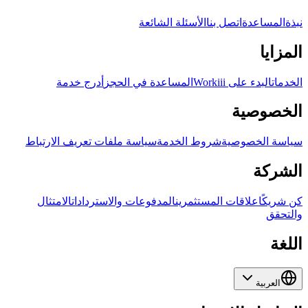
نبذة
المساعدة
اتصل بنا
الأسئلة الشائعة
المزايا
الخدمات
البدء على Workiii
المساعدة في الحجز
أدرج خدمة
الخصوصية
سياسة الخصوصية
شروط الخدمة
سياسة ملفات تعريف الارتباط
الشركة
كن شريكًا
علاقات المستثمرين
المدفوعات والاستردادات
الامتثال
والتحقق
اللغة
العربية